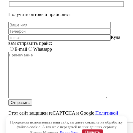
Получить оптовый прайс-лист
Куда
вам отправить прайс:
E-mail
Whatsapp
Этот сайт защищен reCAPTCHA и Google
Политикой
конфиденциальности
и
Условиями обслуживания
.
Продолжая использовать наш сайт, вы даете согласие на обработку
Нажимая Отправить, даю
согласие на обработку
файлов cookie. А так же с передачей ваших данных сервису
персональных данных
.
Яндекс.Метрика.
Подробнее.
Принять